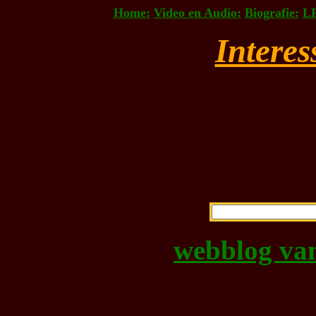
Home:
Video en Audio:
Biografie:
LP
Interes
webblog van